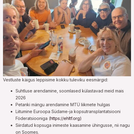
Vestluste käigus leppisime kokku tuleviku eesmärgid:
Suhtluse arendamine, soomlased külastavad meid mais
2026
Petanki mängu arendamine MTÜ liikmete hulgas
Liitumine Euroopa Südame-ja kopsutransplantatsiooni
Föderatsiooniga (
https://ehltf.org)
Siirdatud kopsuga inimeste kaasamine ühingusse, nii nagu
on Soomes.