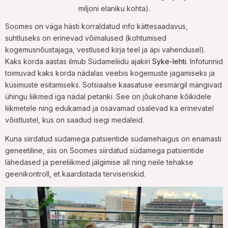
miljoni elaniku kohta).
Soomes on väga hästi korraldatud info kättesaadavus,
suhtluseks on erinevad võimalused (kohtumised
kogemusnõustajaga, vestlused kirja teel ja äpi vahendusel).
Kaks korda aastas ilmub Südameliidu ajakiri
Syke-lehti
. Infotunnid
toimuvad kaks korda nädalas veebis kogemuste jagamiseks ja
küsimuste esitamiseks. Sotsiaalse kaasatuse eesmärgil mängivad
ühingu liikmed iga nädal petanki. See on jõukohane kõikidele
liikmetele ning edukamad ja osavamad osalevad ka erinevatel
võistlustel, kus on saadud isegi medaleid.
Kuna siirdatud südamega patsientide südamehaigus on enamasti
geneetiline, siis on Soomes siirdatud südamega patsientide
lähedased ja pereliikmed jälgimise all ning neile tehakse
geenikontroll, et kaardistada terviseriskid.