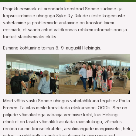
Projekti eesmärk oli arendada koostööd Soome südame- ja
kopsusiirdamise ühinguga Syke Ry.
Riikide üleste kogemuste
vahetamine ja probleemide arutamine on koostöö laiem
eesmärk, et saada antud valdkonnas rohkem informatsiooni ja
toetust stabiilsemaks eluks.
Esmane kohtumine toimus 8.-9. augustil Helsingis.
Meid võttis vastu Soome ühingus vabatahtlikuna tegutsev Paula
Eronen. Ta aitas meile korraldada ekskursiooni OODIs. See on
paljude võimalustega vabaaja veetmise koht, kus Helsingi
elanikel on tasuta võimalik kasutada raamatukogu, võimalus
rentida ruume koosolekuteks, arvutimängude mängimiseks, heli-,
video- ja pilditöötlustehnika kasutamiseks ning erinevad