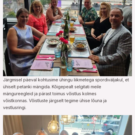
Järgmisel päeval kohtusime ühingu liikmetega spordiväljakul, et
ühiselt petanki mängida. Kõigepealt selgitati meile
mängureegleid ja pärast toimus võistlus kolmes
võistkonnas.
Võistluste järgselt tegime ühise lõuna ja
vestlusringi.