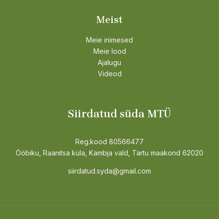
Meist
Meie inimesed
Meie lood
Ajalugu
Videod
Siirdatud süda MTÜ
Reg.kood 80566477
Ööbiku, Raanitsa küla, Kambja vald, Tartu maakond 62020
siirdatud.syda@gmail.com