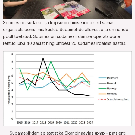
Soomes on südame- ja kopsusiirdamise inimesed samas
organisatsioonis, mis kuulub Südameliidu alluvusse ja on nende
poolt toetatud. Soomes on südamesiirdamise operatsioone
tehtud juba 40 aastat ning umbest 20 südamesiirdamist aastas.
Südamesiirdamise statistika Skandinaavias (pmp - patsienti